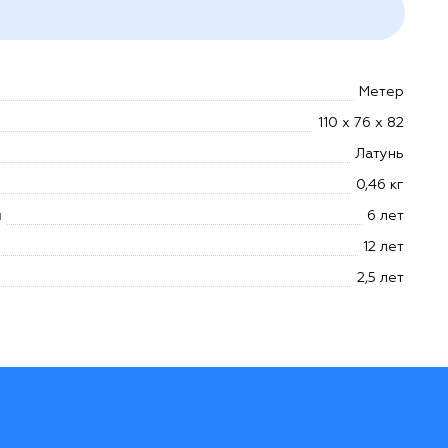
Метер
110 х 76 х 82
Латунь
0,46 кг
и
6 лет
12 лет
2,5 лет