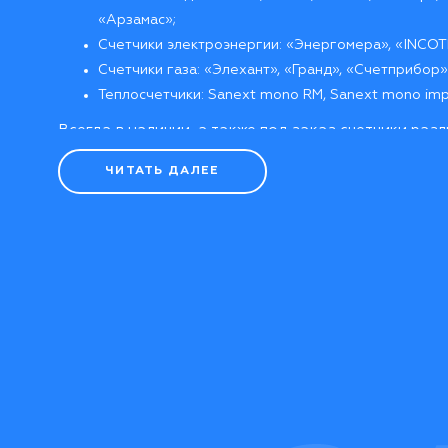
«Арзамас»;
Счетчики электроэнергии: «Энергомера», «INCO
Счетчики газа: «Элехант», «Гранд», «Счетприбор»
Теплосчетчики: Sanext mono RM, Sanext mono impu
Всегда в наличии, а также под заказ счетчики разл
однотарифные и многотарифные, однофазные и тр
ЧИТАТЬ ДАЛЕЕ
электронные и механические и т.д. В этом случае, е
затруднения с выбором необходимого вам устройс
обратитесь за помощью к консультантам нашей ко
Наши контакты
Купить счетчик в квартиру, а также заказать его ус
дальнейшее обслуживание вы можете, позвонив в 
(952) 761-24-99
8 (831) 463-99-99
.