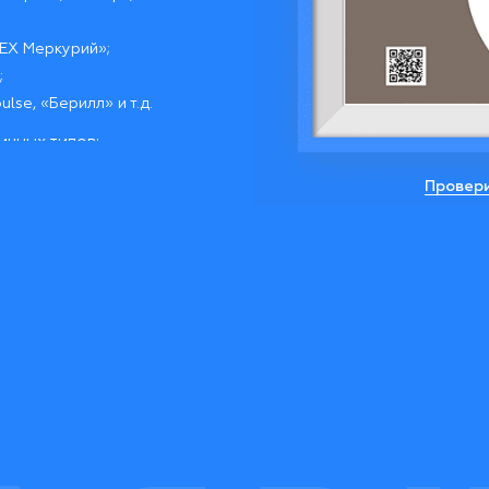
TEX Меркурий»;
;
lse, «Берилл» и т.д.
ичных типов:
ехфазные,
Провери
сли у вас возникнут
тва, обязательно
мпании.
тановку, поверку и
наш офис по телефону
8